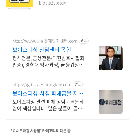
blog.s2u.co.kr
http://www.금융경제범죄센터.com
광고
보이스피싱 전담센터 목헌
형사전문, 금융전문(대한변호사협회
인증), 경찰대 박사과정, 금융위원회
출신변호사
https://g01.taechunglaw.com
광고
보이스피싱-사칭 피해금을 지킬
마지막 기회
보이스피싱 관련 피해 상담 - 골든타
임이 핵심입니다! 많은 분들이 골든
타임을 놓쳐 소중한 피해금을 영영 찾
지 못하고 계십니다.
'
PC & 모바일 사용팁
' 카테고리의 다른 글