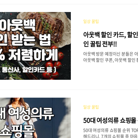
많을 거라 생각합니다. 그래서 이
회 접속을 통한 가입 방법 말고,
미엄 싸게 하는법 3가지에 대해
일상 꿀팁
리고자 합니다. 목차유튜브 프
프리미엄 싸게 하는법1) 겜스고
아웃백 할인 카드, 할인 
지3) 유독 pick2 유튜브 프리
람들이 유튜브 프리미엄을 사용
인 꿀팁 전부!!
래도 유료임에도 불구하고 그만
아웃백 방문 예정이신 분들은 아
문입니다. 1. 광고 없는 ..
아웃백 할인 쿠폰, 아웃백 할인
백 할인 꿀팁을 전부 알아보시고,
혜택을 놓치지 않고 받아보시기
목차아웃백 할인 꿀팁1. 아웃백 
웃백 할인 통신사3. 아웃백 OK
백 할인 신용카드 아웃백 할인 
할인 꿀팁은 크게 총 다섯 가지
쿠폰 할인, 통신사를 이용한 할인
일상 꿀팁
용한 할인, 아웃백 할인 신용카
할인, 그리고 아웃백 상품권을 
50대 여성의류 쇼핑몰 
웃백 할인 팁이 있습니다. 아래에
웃백 할인 꿀팁을 전부 확인해보
50대 여성의류 쇼핑몰 순위 TO
으신 최대로 할인 받아 아웃백을
해드리니, 7개의 쇼핑몰 중 마