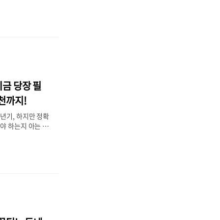
합니다. 이 글에서
 속에서 효과적으로
도움이 되는 식습관
 꼭 필요한 정보들
터 건강한 혈압 관
! 목차1. 고혈압이
이유2. 고혈압 초기
 생활 습관 5가지
지금 당장 필
음식5. 혈압에 도
자주 묻는 질문(F
천까지!
런 분들은 이 글을
년기, 하지만 정확
야 하는지 아는 분
 글에서는 주요 갱
을 알아보고, 일상
증상 완화 방법과
 함께 안내해 드리
란 무엇인가요?2.
증상 완화 방법4.
 마무리하며 1. 갱
여성의 난소 기능
로겐)이 급격히