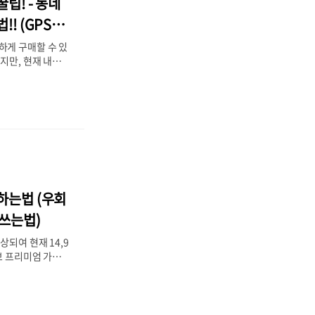
팁! - 동네
 45세~55세 사
크기 때문에 조기
!! (GPS우
 2. 대표적인 갱
하게 구매할 수 있
지만, 현재 내가
이나 거래가 가능
 내가 위치하지 않
물건을 거래하는 방
전에는 GPS우회를
증을 뚫는 방법을
운 다른 꿀팁에 대
.22 - [일상 꿀
 - 다른 동네인증
 - 다른 동네인증
하는법 (우회
 동네 선택이 가능
 현재 내가 위치한
 쓰는법)
습니다. 그래서 동
되여 현재 14,9
브 프리미엄 가격과
다. 거기다 또 가
 있어 유튜브 프
 편하고 좋지만 비
민하고 계신 분들이