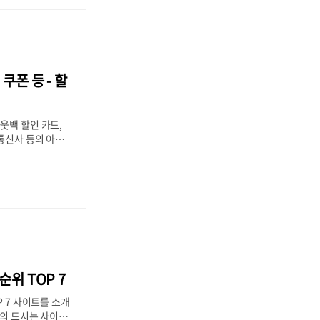
번에는 VPN 우
 다른 유튜브 프리
 정보를 안내해드
리미엄 장점유튜브
2) 우주패스 패키
쿠폰 등 - 할
미엄 장점 많은 사
하는 이유는 아무
큼 장점이 많기 때
웃백 할인 카드,
 통신사 등의 아웃
 최대 50% 할인
를 추천드립니다.
멤버십 할인2. 아
캐시백 할인4. 아웃
꿀팁 전부 아웃백
로, 아웃백 멤버십
, OK캐시백을 이
드를 이용한 50%
구매하는 방법의 아
순위 TOP 7
서 총 5가지의 아
시고, 받을 수 있
P 7 사이트를 소개
 꼭 저렴하게 이용
음의 드시는 사이트