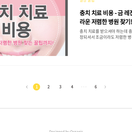
형을 검사해 보신 곳은 아마 16Per
이트에서 제공하는 무료 검사일
충치 치료 비용 - 금 레
도 비용이 들지 않고, 접하기가
별 캐릭터들을 나타내며 널리 알
라운 저렴한 병원 찾기
만 무료 검사는 심리상담센터 
충치 치료를 받으셔야 하는데 충
존의 정식 검사에 비해 정확..
정되셔서 조금이라도 저렴한 병
는 분들과 내가 가려는 병원의 
얼마인지 알고 싶으신 분들을 위
이, 금, 레진, 세라믹, 크라운 할
치료 비용을 병원별로 쉽게 비
드리려고 합니다. 충치 치료 보
않은 경우라면, 일반적으로 치아
위를 제거하면서 생긴 빈 공간
직접충전치료를 합니다. 하지만
1
2
3
4
···
6
이
다
남아있는 치질이 적은 경우나 
위가 치아 옆면까지 퍼진 경우라
전
음
는 것과 같은 직접충전치료는 할
충전치료인 인레이나 온레이 혹
물)을 치아 전체에 씌우는 방식
Designed by
Organic