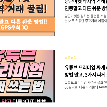
당근마켓 타지역 거래 꿀
줄어드는 시기를 의미합니다. 보통
이에 많이 나타나며, 개인차가 
인증말고 다른 쉬운 방법
갱년기도 종종 발생하기도 합니다.
회 X)
당근마켓은 원하는 물건을 저렴
년기 증상 증상 ..
는 너무 유용한 중고거래 어플이
위치한 동네를 인증해야만 채팅
하다는 단점이 있습니다. 하지만
은 타지역, 다른동네에 위치한 
법이 여러가지가 있습니다. 이
통해 원하는 타지역으로 동네인
알려드렸으니 오늘은 그보다 쉬
해 안내해드리겠습니다. 2023.06
일상 꿀팁
팁] - 당근마켓 타지역 거래방법
뚫기!! 당근마켓 타지역 거래방법
유튜브 프리미엄 싸게 
뚫기!!당근마켓은 최대 2개까지
하며 핸드폰의 GPS를 인식하여
방법 말고, 3가지 싸게
곳의 동네를 설정하도록 되어있
유튜브 프리미엄 가격은 올초 인상
네를 바꿔 타 지역의 물건을 거..
00원으로, 다른 나라들의 유튜
비교했을 때도 비싼 편에 속합니
격을 더 올릴 수도 있다는 소식이
리미엄 서비스가 광고 없이 보니
싼 가격에 해지를 해야하나 고