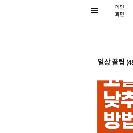
메인
메
화면
뉴
일상 꿀팁
(4