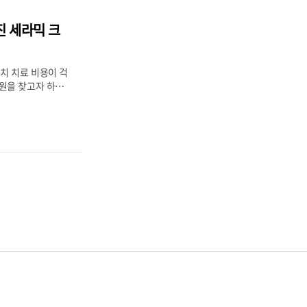
sonalities 사
 것입니다. 아무래
진 세라믹 크
 쉬운 데다가 성격
려진 곳이죠. 하지
!
등에서 활용하는 기
치 치료 비용이 걱
원을 찾고자 하시
충치 치료 비용은
해 인레이, 온레
 것 없이 모든 충치
교하는 꿀팁을 알려
통 충치가 심하지
에 충치가 생긴 부
을 채우는 방식으로
 우식범위가 넓어
충치로 인한 손상부
면, 레진으로 때우
 수가 없고, 간접
은 크라운(보철
으로 치료해야..