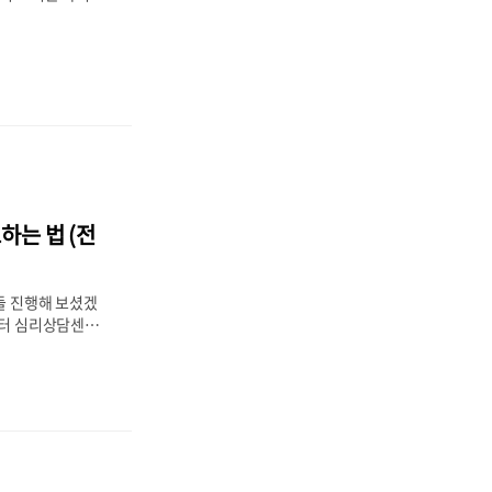
편리하게 온라인 쇼
목차 마담4060
즈맘 마담센스 데
] - 40대 여성쇼핑
 여성쇼핑몰 순위 추
젊은 여성의류 쇼핑몰
50대 여성들은 비교
죠. 그래서 오늘은
쇼핑몰 순위 베스트
r 요즘은 백화점이나
하는 법 (전
해서 쇼핑하는 것보
계없이 아무 ..
들 진행해 보셨겠
전부터 심리상담센터
 먼저입니다. 무료
 것도 본인의 m
 정식 검사보다는
 그럼 MBTI 정
지 알아보도록 하
트 신뢰해도 될까?
들이 자신의 성격유