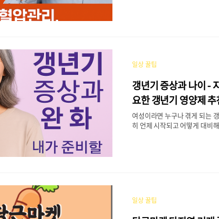
때문에 평소 철저한 관리가 필요
는 고혈압의 원인과 증상, 일상
고혈압을 낮추는 방법, 그리고 
과 영양제 추천까지 중장년층에
을 정리해 드리겠습니다. 지금부
리를 위한 실천을 시작해 보세요
일상 꿀팁
란? - 중장년층에게 더 위험한 
증상 자가 체크3. 고혈압 낮추는
갱년기 증상과 나이 - 
4. 고혈압에 좋은 음식 vs 나쁜 
움이 되는 영양제 3가지 추천6. 
요한 갱년기 영양제 추
AQ)7. 마무리 및 실천 팁 ✅ 이
여성이라면 누구나 겪게 되는 갱
꼭..
히 언제 시작되고 어떻게 대비해
들은 많지 않습니다. 그래서 이
년기 증상과 시작 나이, 원인 등
속에서 실천할 수 있는 갱년기 
갱년기에 좋은 영양제 추천까지
도록 하겠습니다. 목차1. 갱년기
대표적인 갱년기 증상3. 갱년기 
갱년기 영양제 추천 TOP 35.
일상 꿀팁
년기란 무엇인가요? 갱년기란 
이 저하되며 여성호르몬(에스트