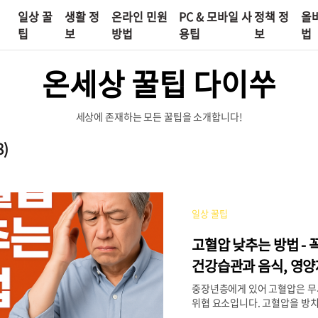
일상 꿀
생활 정
온라인 민원
PC & 모바일 사
정책 정
올
팁
보
방법
용팁
보
법
온세상 꿀팁 다이쑤
세상에 존재하는 모든 꿀팁을 소개합니다!
8)
일상 꿀팁
고혈압 낮추는 방법 - 
건강습관과 음식, 영양
중장년층에게 있어 고혈압은 무
위협 요소입니다. 고혈압을 방치
환, 뇌졸중 등 치명적인 질환으