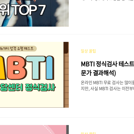
하고 오시기를 추..
를 골라 50대 중년여성분들도 
핑을 해보시기를 추천드립니다. 
디얼마미 조이마담 쉬즈마담 로
드라 2023.01.12 - [일상 꿀팁
몰 순위 추천 BEST 7!! 40대
천 BEST 7!! 2030을 위한 
은 넘쳐나는 데에 비해 40대, 
적 온라인 쇼핑몰을 찾기가 어렵
일상 꿀팁
미씨 옷을 전문으로 하는 여성
7을 추천드 blog.s2u.co.k
MBTI 정식검사 테스트
아울렛 등 쇼핑몰에 직접 방문
다 내가 원할 때면 영업시간에 관
문가 결과해석)
온라인 MBTI 무료 검사는 많이
지만, 사실 MBTI 검사는 이
같은 곳에서 유료로 진행하던 게
사이트의 성격유형검사를 해보는
bti를 파악하는 데 충분하지만,
정확도가 떨어지는 게 사실입니다.
식검사는 어떻게 테스트하는 건
겠습니다. MBTI 무료검사 사이
계속되는 유행과 함께 많은 분
일상 꿀팁