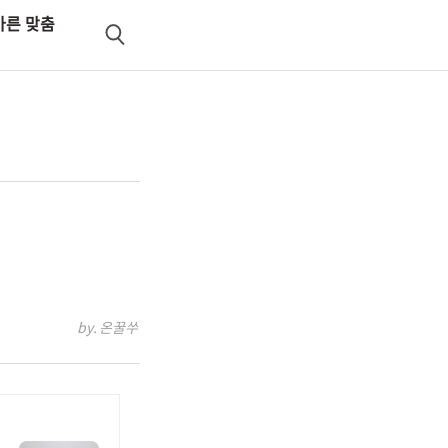
바른 맞춤
검
색
by. 온꿀쑤