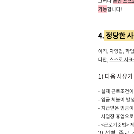
그러나
본인 스스
가능
합니다!
4.
정당한 
이직, 자영업, 
다만,
스스로 사표
1) 다음 사유
- 실제 근로조건
- 임금 체불이 발
- 지급받은 임금이
- 사업장 휴업으로
- <근로기준법> 
2) 성별, 종교