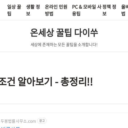
일상 꿀
생활 정
온라인 민원
PC & 모바일 사
정책 정
올
팁
보
방법
용팁
보
법
온세상 꿀팁 다이쑤
세상에 존재하는 모든 꿀팁을 소개합니다!
조건 알아보기 - 총정리!!
사이두봉법률사무소.com
광고