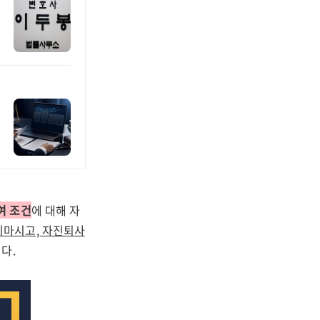
여 조건
에 대해 자
지마시고, 자진퇴사
다.