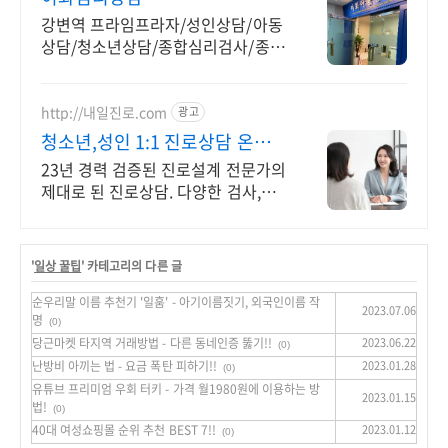
강변역 프라임프라자/성인상담/아동
상담/청소년상담/종합심리검사/종합
상담센터
http://내일진로.com
광고
청소년,성인 1:1 진로상담 온라
인 화상 진로/고민상담
23년 경력 검증된 진로설계 전문가의
제대로 된 진로상담. 다양한 검사,분
석,코칭
'
일상 꿀팁
' 카테고리의 다른 글
순우리말 이름 추천기 '일훔' - 아기이름짓기, 외국인이름 작
2023.07.06
명
(0)
당근마켓 타지역 거래방법 - 다른 동네인증 뚫기!!
2023.06.22
(0)
난방비 아끼는 법 - 요금 폭탄 피하기!!
2023.01.28
(0)
유튜브 프리미엄 우회 터키 - 가격 월1980원에 이용하는 방
2023.01.15
법!
(0)
40대 여성쇼핑몰 순위 추천 BEST 7!!
2023.01.12
(0)