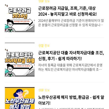
생활 정보
합니다. 그래서 이번에는 VPN 우회 접속을 통한 가
입 방법 말고, 다른 유튜브 프리미엄 싸게 하는법 3가
근로장려금 지급일, 조회, 기준, 대상
지에 대해 정보를 안내해드리고자 합니다. 목차유튜
2024 - 놓치지말고 바로 신청하세요!
브 프리미엄 장점유튜브 프리미엄 싸게 하는법1) 겜
스고2) 우주패스 패키지3) 유독 pick2 유튜브 프리
2024년 올해부터 근로장려금 기준이 완화되어 더 많
미엄 장점 많은 사람들이 유튜브 프리미엄을 사용하
은 분들이 근로장려금을 신청할 수 있게 되었습니다.
는 이유는 아무래도 유료임에도 불구하고 그만큼 장
근로장려금 지급일이 다가와 많은 분들이 관심을 갖
점이 많기 때문입니다. 1. 광고 없는 ..
고 계실텐데요. 특히 저소득 근로자, 사업인, 종교인
뿐만 아니라 알바 또는 단기 인턴, 프리랜서로 일하
신 분들은 근로장려금을 받을 가능성이 아주 높습니
생활 정보
다. 근로장려금 지급일, 조회, 기준, 대상 등 근로장
려금에 대한 모든 정보를 한 번에 확인하시고, 신청
근로복지공단 대출 자녀학자금대출 조건,
기간을 놓치지 않도록 주의하시기 바랍니다. 목차근
신청, 후기 - 쉽게 따라하기!
로장려금이란?근로장려금 신청 기준 및 대상근로장
려금 지급일 및 지급액 조회 방법근로장려금 신청 기
자녀의 등록금 대출을 위해 근로복지공단에서 운영
간근로장려금 신청 방법 근로장려금이란? 근로장려
하는 제도인 근로복지공단 자녀학자금대출의 조건,
금이란 저소득층 근로자들의 근로 의지를 높이고 실
한도 및 금리, 신청 방법 등의 대출 정보를 쉽게 따라
질 소득을 지원하기 위해 국가에서 마련한 제도입니
하실 수 있도록 안내해 드리겠습니다. 최저금리로 정
다. 근로자..
규직뿐만 아니라 비정규직, 일용직, 특수형태근로종
사자인 프리랜서 들도 신청이 가능한 대출이니 확인
생활 정보
해 보시고, 해당이 되신다면 꼭 신청해 보시기 바랍
니다. 목차근로복지공단 대출 - 자녀학자금대출근
노란우산공제 해지 방법, 환급금 - 쉽게 알
로복지공단 대출 - 자녀학자금 대출 조건근로복지공
아보기!
단 대출 - 자녀학자금 대출 한도 및 금리 등근로복지
공단 대출 - 자녀학자금 대출 신청 방법 근로복지공