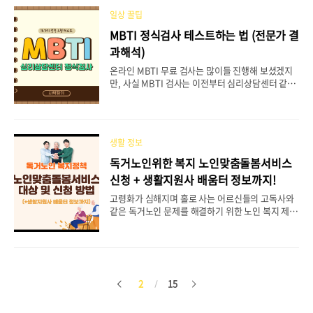
ST 7!! 40대 여성쇼핑몰 순위 추천 BEST 7!! 2030
을 위한 젊은 여성의류 쇼핑몰은 넘쳐나는 데에 비해
일상 꿀팁
40대, 50대 여성들은 비교적 온라인 쇼핑몰을 찾기
MBTI 정식검사 테스트하는 법 (전문가 결
가 어렵죠. 그래서 오늘은 미씨 옷을 전문으로 하는
과해석)
여성쇼핑몰 순위 베스트 7을 추천드 blog.s2u.co.k
r 요즘은 백화점이나 아울렛 등 쇼핑몰에 직접 방문
온라인 MBTI 무료 검사는 많이들 진행해 보셨겠지
해서 쇼핑하는 것보다 내가 원할 때면 영업시간에 관
만, 사실 MBTI 검사는 이전부터 심리상담센터 같은
계없이 아무 ..
곳에서 유료로 진행하던 게 먼저입니다. 무료 사이트
의 성격유형검사를 해보는 것도 본인의 mbti를 파
악하는 데 충분하지만, 정식 검사보다는 정확도가 떨
어지는 게 사실입니다. 그럼 MBTI 정식검사는 어떻
생활 정보
게 테스트하는 건지 알아보도록 하겠습니다. MBTI
무료검사 사이트 신뢰해도 될까? 계속되는 유행과
독거노인위한 복지 노인맞춤돌봄서비스
함께 많은 분들이 자신의 성격유형을 검사해 보신 곳
신청 + 생활지원사 배움터 정보까지!
은 아마 16Personalities 사이트에서 제공하는 무
료 검사일 것입니다. 아무래도 비용이 들지 않고, 접
고령화가 심해지며 홀로 사는 어르신들의 고독사와
하기가 쉬운 데다가 성격별 캐릭터들을 나타내며 널
같은 독거노인 문제를 해결하기 위한 노인 복지 제도
리 알려진 곳이죠. 하지만 무료 검사는 심리상담센터
인 노인맞춤돌봄서비스가 있습니다. 이 글을 통해 노
등에서 활용하는 기존의 정식 검사에 비해 정확..
인맞춤돌봄서비스의 사업 내용과 함께 지원대상, 신
청 방법, 그리고 생활지원사 배움터 정보까지 전부
확인해보실 수 있습니다. 목차 노인맞춤돌봄서비스
란? 노인맞춤돌봄서비스 사업 내용 노인맞춤돌봄서
2
15
이
다
비스 지원대상 노인맞춤돌봄서비스 신청방법 노인
맞춤돌봄서비스 생활지원사 배움터 노인맞춤돌봄서
비스란? 노인맞춤돌봄서비스란 중앙부처복지사업