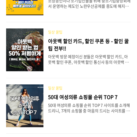
소상공인이나 소기업인들을 위해 중소기업중앙회에
단 대출 - 자녀학자금대출 근로복지공단 대출 중 자
서 운영하는 제도인 노란우산공제를 중도에 해지하
녀학자금대출은 근로복지공단에서 고등학생 자녀가
고 싶으실 때(사업은 계속 유지한 채), 노란우산공제
있는 정규직 근로자, 특수형태근로종사자, 자영업
환급금 확인하는 방법과 노란우산공제 해지 방법에
자, 비정규직 근로자..
대해 전부 쉽게 알아보도록 하겠습니다. 목차노란우
산공제 해지노란우산공제 환급금 확인 방법노란우
일상 꿀팁
산공제 해지 방법노란우산공제 대출 1. 노란우산공
제 해지일반적으로 노란우산공제를 해지할 수 있는
아웃백 할인 카드, 할인 쿠폰 등 - 할인 꿀
경우는 폐업, 사망, 노령, 퇴임의 사유가 보통입니다.
팁 전부!!
하지만 운영중인 사업은 계속 유지한 채, 개인사정으
로 노란우산공제만 임의해지 하는 법에 대해 궁금하
아웃백 방문 예정이신 분들은 아웃백 할인 카드, 아
신 분들을 위한 방법을 안내해드리고자 합니다. 기
웃백 할인 쿠폰, 아웃백 할인 통신사 등의 아웃백 할
존대로 노란우산공제 가입을 유지한 채로 소득공제
인 꿀팁을 전부 알아보시고, 최대 50% 할인 혜택을
혜택을 받는 것이 유리할지, 아니면 해지를 하는 것
놓치지 않고 받아보시기를 추천드립니다. 목차아웃
이 유리한지 선택하시는 데..
백 할인 꿀팁1. 아웃백 멤버십 할인2. 아웃백 할인 통
신사3. 아웃백 OK캐시백 할인4. 아웃백 할인 신용카
일상 꿀팁
드 아웃백 할인 꿀팁 전부 아웃백 할인 꿀팁은 크게
총 다섯 가지로, 아웃백 멤버십 쿠폰 할인, 통신사를
50대 여성의류 쇼핑몰 순위 TOP 7
이용한 할인, OK캐시백을 이용한 할인, 아웃백 할인
50대 여성의류 쇼핑몰 순위 TOP 7 사이트를 소개해
신용카드를 이용한 50% 할인, 그리고 아웃백 상품
드리니, 7개의 쇼핑몰 중 마음의 드시는 사이트를 골
권을 구매하는 방법의 아웃백 할인 팁이 있습니
라 50대 중년여성분들도 편리하게 온라인 쇼핑을 해
다. 아래에서 총 5가지의 아웃백 할인 꿀팁을 전부 확
보시기를 추천드립니다. 목차 마담4060 디얼마미
인해보시고, 받을 수 있으신 최대로 할인 받아 아웃
조이마담 쉬즈마담 로즈맘 마담센스 데드라 2023.0
백을 꼭 저렴하게 이용하고 오시기를 추..
1.12 - [일상 꿀팁] - 40대 여성쇼핑몰 순위 추천 BE