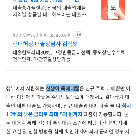
수 있는 대출업체 찾기!
대출중개플랫폼, 전국의 대출업체를
지역별 상품별 비교해드리는 대출중
개 전문 플랫폼 원하는 시간에 더 나
은 조건의 대출업체를 지금 대출보스
에서 한 번에 찾아보세요.
http://www.himortgage.co.kr
광고
현대해상 대출상담사 김학영
대출한도최대80%, 고정변동금리선택, 중도상환수수료
전액면제, 야간휴일상담가능
정부에서 지원하는
신생아 특례대출
은
신규 주택 매매뿐만 아
니라 이전에 받아놓은 주택담보대출에 대해서도
갈아타기 대
출인 대환 대출도 가능하며, 신규 대출과 대환 대출 둘 다
최저
1.2%의 낮은 금리로 최대 5억 원까지
대출이 가능합니다. 본
문 내용을 통해 신생아 특례대출 조건에 해당되신다면, 자세
한 요건 및 신청 방법을 함께 확인하시어 최저 금리인 정부 지