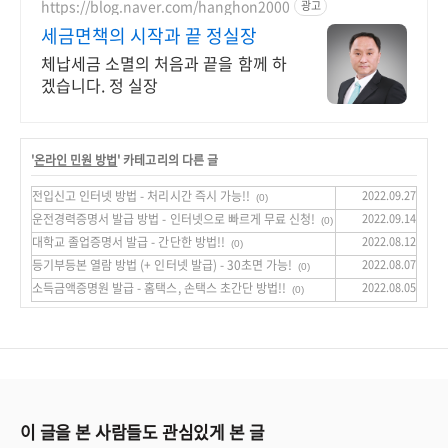
어떤 상황이던 가능
https://blog.naver.com/hanghon2000
광고
세금면책의 시작과 끝 정실장
체납세금 소멸의 처음과 끝을 함께 하
겠습니다. 정 실장
'
온라인 민원 방법
' 카테고리의 다른 글
전입신고 인터넷 방법 - 처리시간 즉시 가능!!
2022.09.27
(0)
운전경력증명서 발급 방법 - 인터넷으로 빠르게 무료 신청!
2022.09.14
(0)
대학교 졸업증명서 발급 - 간단한 방법!!
2022.08.12
(0)
등기부등본 열람 방법 (+ 인터넷 발급) - 30초면 가능!
2022.08.07
(0)
소득금액증명원 발급 - 홈택스, 손택스 초간단 방법!!
2022.08.05
(0)
이 글을 본 사람들도 관심있게 본 글